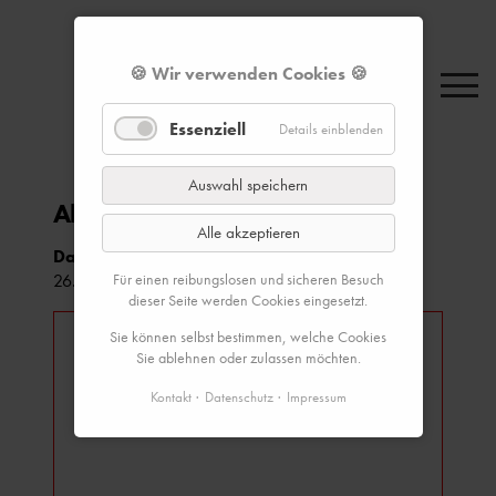
🍪 Wir verwenden Cookies 🍪
Essenziell
Details einblenden
Auswahl speichern
Abendliches "Walk & Talk"
Alle akzeptieren
Datum & Zeit:
Für einen reibungslosen und sicheren Besuch
26.10.2023, 18:30–21:00 Uhr
dieser Seite werden Cookies eingesetzt.
Sie können selbst bestimmen, welche Cookies
Sie ablehnen oder zulassen möchten.
Kontakt
Datenschutz
Impressum