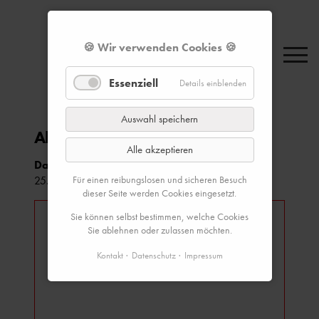
🍪 Wir verwenden Cookies 🍪
Essenziell
Details einblenden
Auswahl speichern
Abendliches "Walk & Talk"
Alle akzeptieren
Datum & Zeit:
Für einen reibungslosen und sicheren Besuch
25.07.2024, 06:45–08:30 Uhr
dieser Seite werden Cookies eingesetzt.
Sie können selbst bestimmen, welche Cookies
Sie ablehnen oder zulassen möchten.
Kontakt
Datenschutz
Impressum