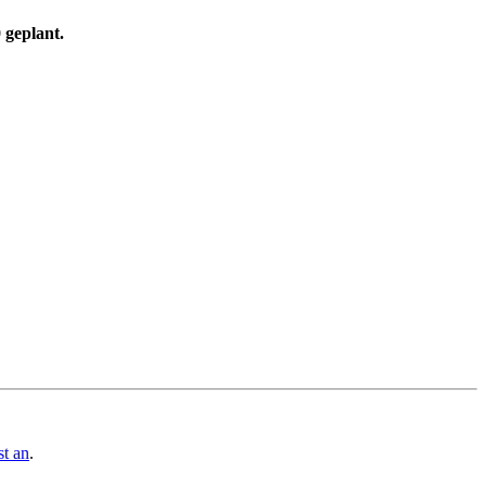
 geplant.
st an
.