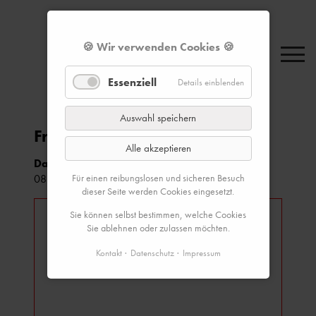
🍪 Wir verwenden Cookies 🍪
Essenziell
Details einblenden
Auswahl speichern
Frühstücken und Netzwerken
Alle akzeptieren
Datum & Zeit:
Für einen reibungslosen und sicheren Besuch
08.07.2026, 06:45–08:30 Uhr
dieser Seite werden Cookies eingesetzt.
Sie können selbst bestimmen, welche Cookies
Sie ablehnen oder zulassen möchten.
Kontakt
Datenschutz
Impressum