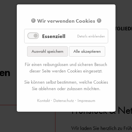
🍪 Wir verwenden Cookies 🍪
STARTSEITE
ÜBER UNS
MITGLIED
Essenziell
Details einblenden
Auswahl speichern
Alle akzeptieren
Für einen reibungslosen und sicheren Besuch
ken
dieser Seite werden Cookies eingesetzt.
Sie können selbst bestimmen, welche Cookies
Sie ablehnen oder zulassen möchten.
Kontakt
Datenschutz
Impressum
Frühstück & Ne
Wir laden Sie herzlich zu Frü