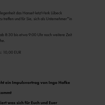
 Gelegenheit das HanseNetzWerk Lübeck
 treffen und für Sie, sich als Unternehmer*in
t ab 8:30 bis etwa 9:00 Uhr noch weitere Zeit
he.
ck: 10,00 EUR
ht ein Impulsvortrag von Ingo Hafke
 kommt
iert was sich für Euch und Euer